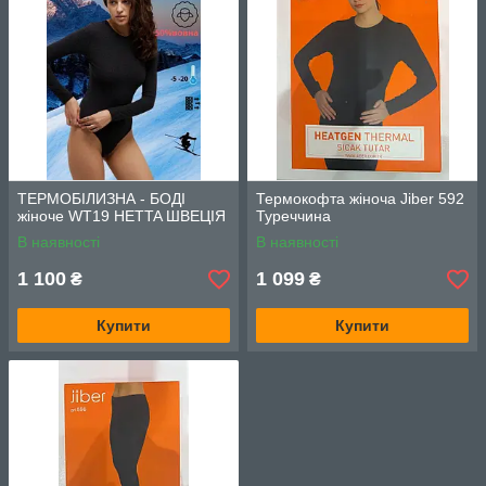
ТЕРМОБІЛИЗНА - БОДІ
Термокофта жіноча Jiber 592
жіноче WT19 HETTA ШВЕЦІЯ
Туреччина
В наявності
В наявності
1 100
1 099
₴
₴
Купити
Купити