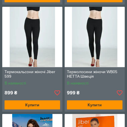
Термокальсони жіночі Jiber
Термолосини жіночи WB05
599
HETTA Швеція
В наявності
В наявності
899
999
₴
₴
Купити
Купити