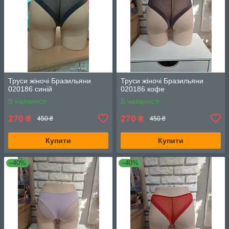
Труси жіночі Бразильяни
Труси жіночі Бразильяни
020186 синій
020186 кофе
В наявності
В наявності
270
270
₴
₴
450 ₴
450 ₴
Купити
Купити
–40%
–40%