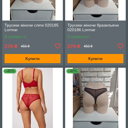
Трусики жіночи сліпи 020185
Трусики жіночи бразильяни
Lormar
020186 Lormar
В наявності
В наявності
270
270
₴
₴
450 ₴
450 ₴
Купити
Купити
–40%
–40%