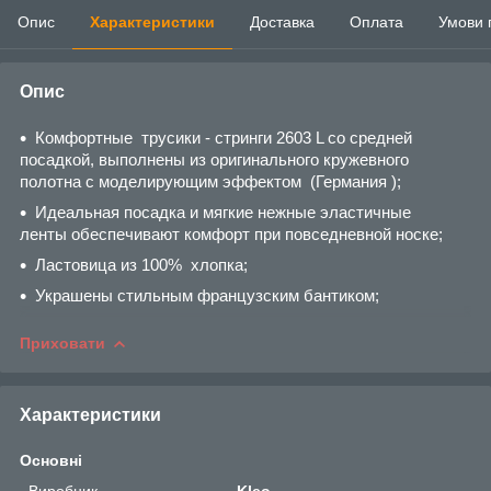
Опис
Характеристики
Доставка
Оплата
Умови 
Опис
Комфортные трусики - стринги 2603 L со средней
посадкой, выполнены из оригинального кружевного
полотна с моделирующим эффектом (Германия );
Идеальная посадка и мягкие нежные эластичные
ленты обеспечивают комфорт при повседневной носке;
Ластовица из 100% хлопка;
Украшены стильным французским бантиком;
Приховати
Характеристики
Основні
Виробник
Kleo