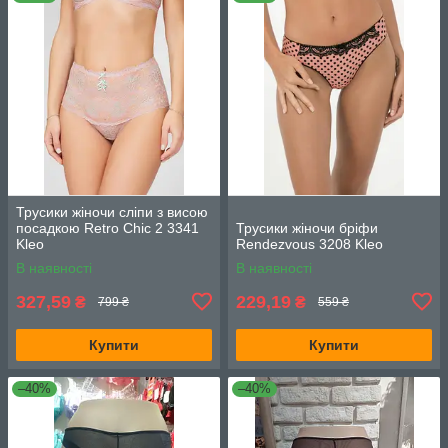
Трусики жіночи сліпи з висою
посадкою Retro Chic 2 3341
Трусики жіночи бріфи
Kleo
Rendezvous 3208 Kleo
В наявності
В наявності
327,59
229,19
₴
₴
799 ₴
559 ₴
Купити
Купити
–40%
–40%