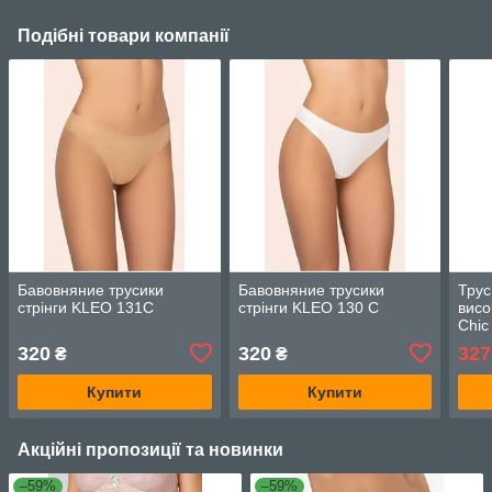
Подібні товари компанії
Бавовняние трусики
Бавовняние трусики
Трус
стрінги KLEO 131C
стрінги KLEO 130 C
висо
Chic
320
320
327
₴
₴
Купити
Купити
Акційні пропозиції та новинки
–59%
–59%